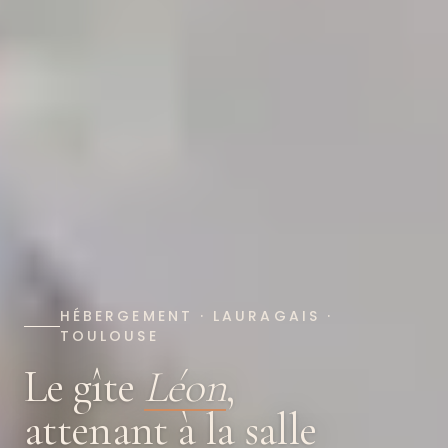
HÉBERGEMENT · LAURAGAIS ·
TOULOUSE
Le gîte
Léon
,
attenant à la salle